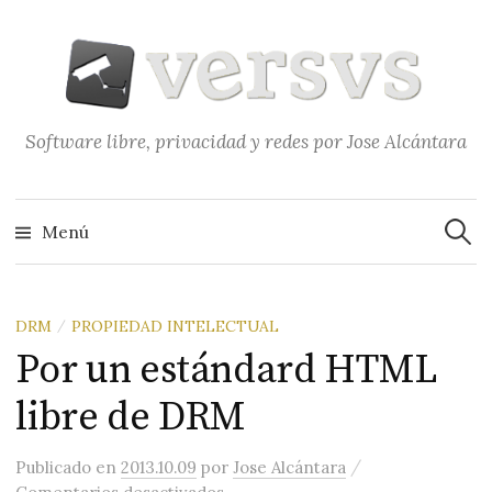
Saltar
al
contenido
Software libre, privacidad y redes por Jose Alcántara
Buscar
Menú
DRM
PROPIEDAD INTELECTUAL
/
Por un estándard HTML
libre de DRM
/
Publicado
en
2013.10.09
por
Jose Alcántara
en Por un estándard HTML libre