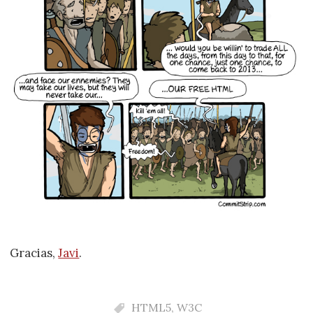
Gracias,
Javi
.
HTML5
,
W3C