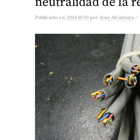
neutralidad de la r
/
Publicado
en
2014.10.10
por
Jose Alcántara