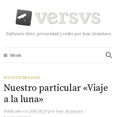
Saltar
al
contenido
Software libre, privacidad y redes por Jose Alcántara
Buscar
Menú
SOCIOTECNOLOGÍA
Nuestro particular «Viaje
a la luna»
/
Publicado
en
2016.08.20
por
Jose Alcántara