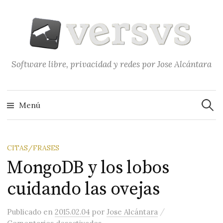
Saltar
al
contenido
Software libre, privacidad y redes por Jose Alcántara
Buscar
Menú
CITAS/FRASES
MongoDB y los lobos
cuidando las ovejas
/
Publicado
en
2015.02.04
por
Jose Alcántara
en MongoDB y los lobos cuidando 