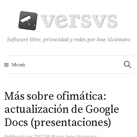
Saltar
al
contenido
Software libre, privacidad y redes por Jose Alcántara
Buscar
Menú
Más sobre ofimática:
actualización de Google
Docs (presentaciones)
/
Publicado
en
2007.09.18
por
Jose Alcántara