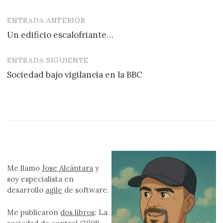
ENTRADA ANTERIOR
Navegación
Un edificio escalofriante…
de
entradas
ENTRADA SIGUIENTE
Sociedad bajo vigilancia en la BBC
Me llamo
Jose Alcántara
y
soy especialista en
desarrollo
agile
de software.
Me publicaron
dos libros
: La