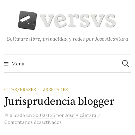
Saltar
al
contenido
Software libre, privacidad y redes por Jose Alcántara
Buscar
Menú
CITAS/FRASES
LIBERTADES
/
Jurisprudencia blogger
/
Publicado
en
2007.04.25
por
Jose Alcántara
en Jurisprudencia blogger
Comentarios desactivados