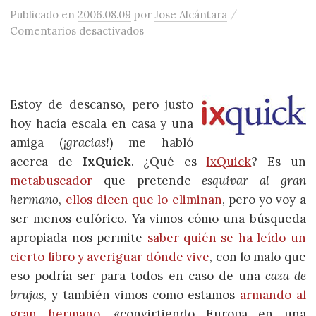
/
Publicado
en
2006.08.09
por
Jose Alcántara
en IxQuick, un metabuscador inte
Comentarios desactivados
Estoy de descanso, pero justo
hoy hacía escala en casa y una
amiga (
¡gracias!
) me habló
acerca de
IxQuick
. ¿Qué es
IxQuick
? Es un
metabuscador
que pretende
esquivar al gran
hermano
,
ellos dicen que lo eliminan
, pero yo voy a
ser menos eufórico. Ya vimos cómo una búsqueda
apropiada nos permite
saber quién se ha leído un
cierto libro y averiguar dónde vive
, con lo malo que
eso podría ser para todos en caso de una
caza de
brujas
, y también vimos como estamos
armando al
gran hermano
, «convirtiendo Europa en una