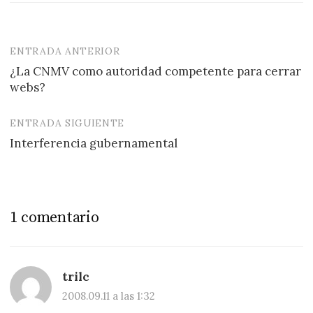
ENTRADA ANTERIOR
Navegación
¿La CNMV como autoridad competente para cerrar
de
webs?
entradas
ENTRADA SIGUIENTE
Interferencia gubernamental
1 comentario
trilc
2008.09.11 a las 1:32