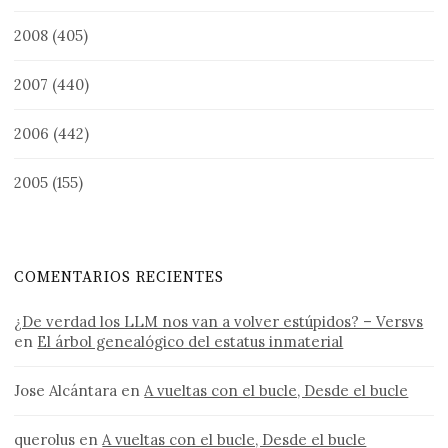
2008
(405)
2007
(440)
2006
(442)
2005
(155)
COMENTARIOS RECIENTES
¿De verdad los LLM nos van a volver estúpidos? – Versvs
en
El árbol genealógico del estatus inmaterial
Jose Alcántara
en
A vueltas con el bucle, Desde el bucle
querolus
en
A vueltas con el bucle, Desde el bucle