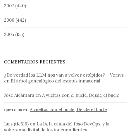
2007
(440)
2006
(442)
2005
(155)
COMENTARIOS RECIENTES
¿De verdad los LLM nos van a volver estúpidos? – Versvs
en
El árbol genealógico del estatus inmaterial
Jose Alcántara
en
A vueltas con el bucle, Desde el bucle
querolus
en
A vueltas con el bucle, Desde el bucle
Luis (tic616)
en
La IA, la caída del foso DevOps, y la
soberanía digital de los independientes