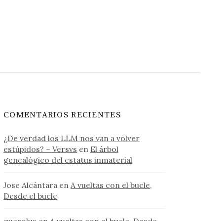
COMENTARIOS RECIENTES
¿De verdad los LLM nos van a volver
estúpidos? – Versvs
en
El árbol
genealógico del estatus inmaterial
Jose Alcántara
en
A vueltas con el bucle,
Desde el bucle
querolus
en
A vueltas con el bucle, Desde