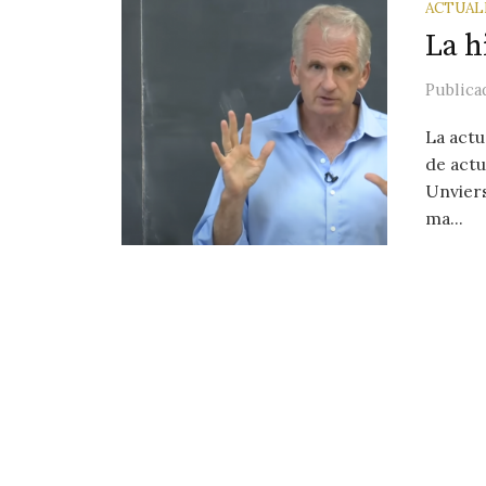
ACTUAL
La h
Public
La actu
de actu
Unviers
ma...