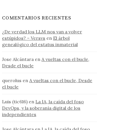
COMENTARIOS RECIENTES
¿De verdad los LLM nos van a volver
estúpidos? – Versvs
en
El árbol
genealógico del estatus inmaterial
Jose Alcántara
en
A vueltas con el bucle,
Desde el bucle
querolus
en
A vueltas con el bucle, Desde
el bucle
Luis (tic616)
en
La IA, la caída del foso
DevOps, y la soberanía digital de los
independientes
Jose Alcántara
en
La IA, la caída del foso