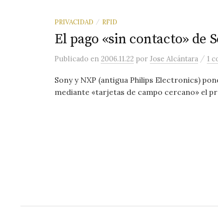
PRIVACIDAD
RFID
/
El pago «sin contacto» de 
/
Publicado
en
2006.11.22
por
Jose Alcántara
1 c
Sony y NXP (antigua Philips Electronics) pon
mediante «tarjetas de campo cercano» el próx