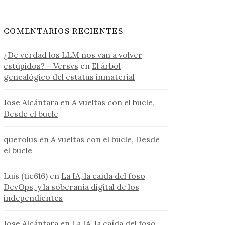
COMENTARIOS RECIENTES
¿De verdad los LLM nos van a volver
estúpidos? – Versvs
en
El árbol
genealógico del estatus inmaterial
Jose Alcántara
en
A vueltas con el bucle,
Desde el bucle
querolus
en
A vueltas con el bucle, Desde
el bucle
Luis (tic616)
en
La IA, la caída del foso
DevOps, y la soberanía digital de los
independientes
Jose Alcántara
en
La IA, la caída del foso