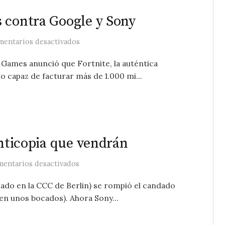
 contra Google y Sony
en Productores de videojuegos contra G
entarios desactivados
Games anunció que Fortnite, la auténtica
 capaz de facturar más de 1.000 mi...
anticopia que vendrán
en Sony, la PS3 y los sistema anticopia q
entarios desactivados
iado en la CCC de Berlin) se rompió el candado
en unos bocados). Ahora Sony...