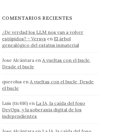
COMENTARIOS RECIENTES
¿De verdad los LLM nos van a volver
estúpidos? – Versvs
en
El árbol
genealógico del estatus inmaterial
Jose Alcántara
en
A vueltas con el bucle,
Desde el bucle
querolus
en
A vueltas con el bucle, Desde
el bucle
Luis (tic616)
en
La IA, la caída del foso
DevOps, y la soberanía digital de los
independientes
Jose Alcántara
en
La IA, la caída del foso