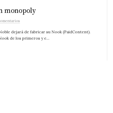
n monopoly
comentarios
Noble dejará de fabricar su Nook (PaidContent).
ok de los primeros y e...