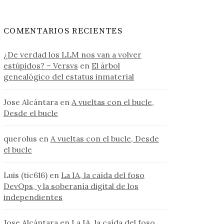
COMENTARIOS RECIENTES
¿De verdad los LLM nos van a volver
estúpidos? – Versvs
en
El árbol
genealógico del estatus inmaterial
Jose Alcántara
en
A vueltas con el bucle,
Desde el bucle
querolus
en
A vueltas con el bucle, Desde
el bucle
Luis (tic616)
en
La IA, la caída del foso
DevOps, y la soberanía digital de los
independientes
Jose Alcántara
en
La IA, la caída del foso