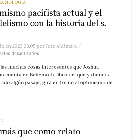
ECNOLOGÍA
mismo pacifista actual y el
lelismo con la historia del s.
/
ado
en
2023.03.05
por
Jose Alcántara
en Optimismo pacifista actual y el paralelismo 
rios desactivados
las muchas cosas interesantes que Joshua
n cuenta en Behemoth, libro del que ya hemos
do algún pasaje, gira en torno al optimismo de
.
A
e más que como relato