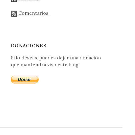
Comentarios
omo relato informativo
DONACIONES
Si lo deseas, puedes dejar una donación
que mantendrá vivo este blog.