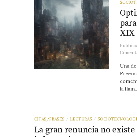
SOCIOT
Opti
para
XIX
Public
Comenta
Una de 
Freema
comenta
la flam..
CITAS/FRASES
LECTURAS
SOCIOTECNOLOGÍ
/
/
La gran renuncia no exist