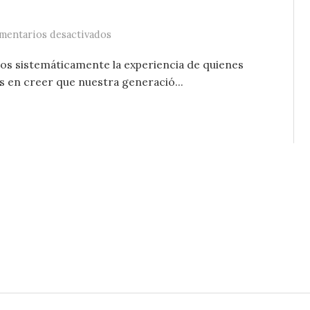
en La gran renuncia no existe más que c
mentarios desactivados
os sistemáticamente la experiencia de quienes
 en creer que nuestra generació...