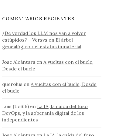
COMENTARIOS RECIENTES
¿De verdad los LLM nos van a volver
estúpidos? – Versvs
en
El árbol
genealógico del estatus inmaterial
Jose Alcántara
en
A vueltas con el bucle,
Desde el bucle
querolus
en
A vueltas con el bucle, Desde
el bucle
Luis (tic616)
en
La IA, la caída del foso
DevOps, y la soberanía digital de los
independientes
Jose Alcántara
en
La IA, la caída del foso