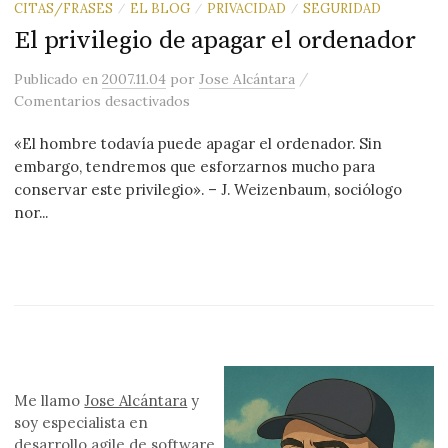
CITAS/FRASES
EL BLOG
PRIVACIDAD
SEGURIDAD
/
/
/
El privilegio de apagar el ordenador
/
Publicado
en
2007.11.04
por
Jose Alcántara
en El privilegio de apagar el ordenado
Comentarios desactivados
«El hombre todavía puede apagar el ordenador. Sin
embargo, tendremos que esforzarnos mucho para
conservar este privilegio». – J. Weizenbaum, sociólogo
nor...
Me llamo
Jose Alcántara
y
soy especialista en
desarrollo
agile
de software.