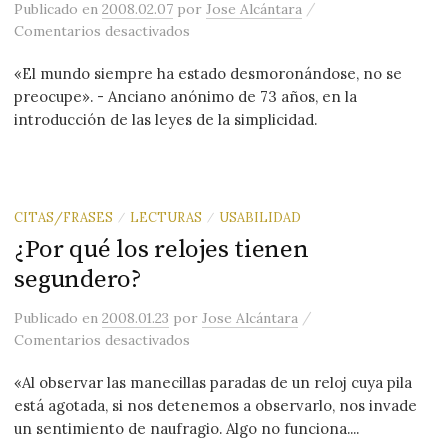
/
Publicado
en
2008.02.07
por
Jose Alcántara
en Motivos para la calma
Comentarios desactivados
«El mundo siempre ha estado desmoronándose, no se
preocupe». - Anciano anónimo de 73 años, en la
introducción de las leyes de la simplicidad.
CITAS/FRASES
LECTURAS
USABILIDAD
/
/
¿Por qué los relojes tienen
segundero?
/
Publicado
en
2008.01.23
por
Jose Alcántara
en ¿Por qué los relojes tienen segund
Comentarios desactivados
«Al observar las manecillas paradas de un reloj cuya pila
está agotada, si nos detenemos a observarlo, nos invade
un sentimiento de naufragio. Algo no funciona....