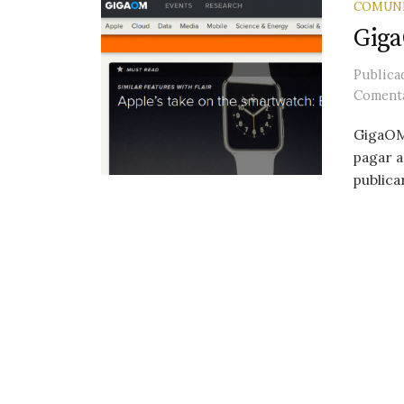
COMUNI
Giga
Public
Comenta
GigaOM
pagar a
publica