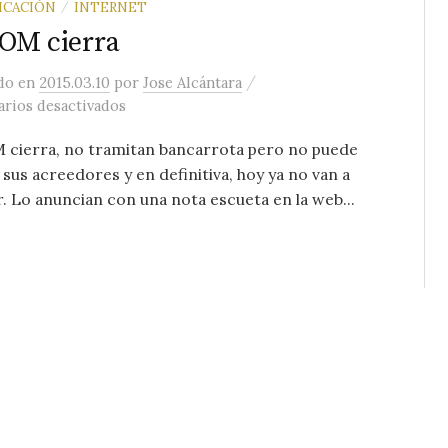
CACIÓN
INTERNET
/
OM cierra
/
ado
en
2015.03.10
por
Jose Alcántara
en GigaOM cierra
rios desactivados
 cierra, no tramitan bancarrota pero no puede
 sus acreedores y en definitiva, hoy ya no van a
r. Lo anuncian con una nota escueta en la web...