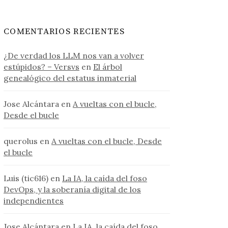
COMENTARIOS RECIENTES
¿De verdad los LLM nos van a volver
estúpidos? – Versvs
en
El árbol
genealógico del estatus inmaterial
Jose Alcántara
en
A vueltas con el bucle,
Desde el bucle
querolus
en
A vueltas con el bucle, Desde
el bucle
Luis (tic616)
en
La IA, la caída del foso
DevOps, y la soberanía digital de los
independientes
Jose Alcántara
en
La IA, la caída del foso