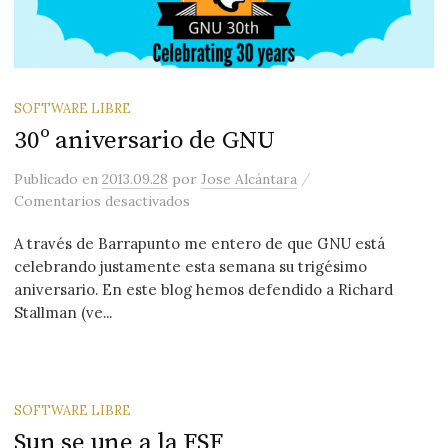
SOFTWARE LIBRE
30º aniversario de GNU
/
Publicado
en
2013.09.28
por
Jose Alcántara
en 30º aniversario de GNU
Comentarios desactivados
A través de Barrapunto me entero de que GNU está
celebrando justamente esta semana su trigésimo
aniversario. En este blog hemos defendido a Richard
Stallman (ve...
SOFTWARE LIBRE
Sun se une a la FSF