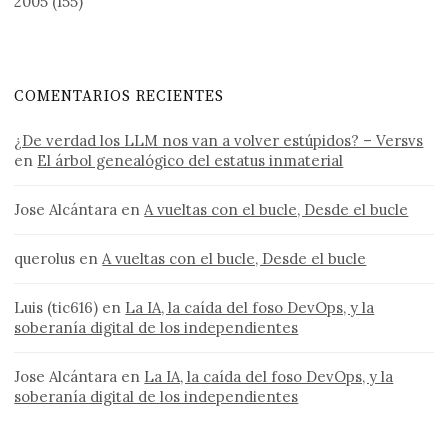
2005
(155)
COMENTARIOS RECIENTES
¿De verdad los LLM nos van a volver estúpidos? – Versvs
en
El árbol genealógico del estatus inmaterial
Jose Alcántara
en
A vueltas con el bucle, Desde el bucle
querolus
en
A vueltas con el bucle, Desde el bucle
Luis (tic616)
en
La IA, la caída del foso DevOps, y la
soberanía digital de los independientes
Jose Alcántara
en
La IA, la caída del foso DevOps, y la
soberanía digital de los independientes