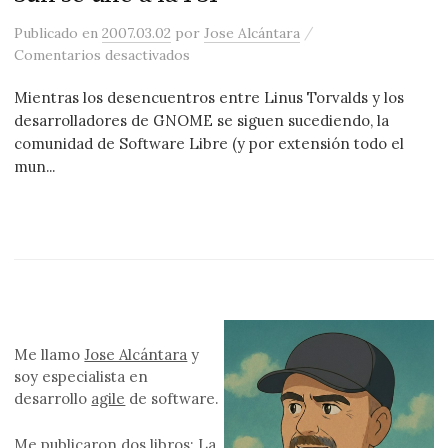
/
Publicado
en
2007.03.02
por
Jose Alcántara
en Sun se une a la FSF
Comentarios desactivados
Mientras los desencuentros entre Linus Torvalds y los
desarrolladores de GNOME se siguen sucediendo, la
comunidad de Software Libre (y por extensión todo el
mun...
Me llamo
Jose Alcántara
y
soy especialista en
desarrollo
agile
de software.
Me publicaron
dos libros
: La