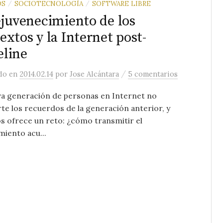
OS
SOCIOTECNOLOGÍA
SOFTWARE LIBRE
/
/
ejuvenecimiento de los
extos y la Internet post-
line
/
ado
en
2014.02.14
por
Jose Alcántara
5 comentarios
va generación de personas en Internet no
e los recuerdos de la generación anterior, y
s ofrece un reto: ¿cómo transmitir el
iento acu...