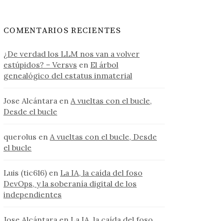
COMENTARIOS RECIENTES
¿De verdad los LLM nos van a volver
estúpidos? – Versvs
en
El árbol
genealógico del estatus inmaterial
Jose Alcántara
en
A vueltas con el bucle,
Desde el bucle
querolus
en
A vueltas con el bucle, Desde
el bucle
Luis (tic616)
en
La IA, la caída del foso
DevOps, y la soberanía digital de los
independientes
Jose Alcántara
en
La IA, la caída del foso