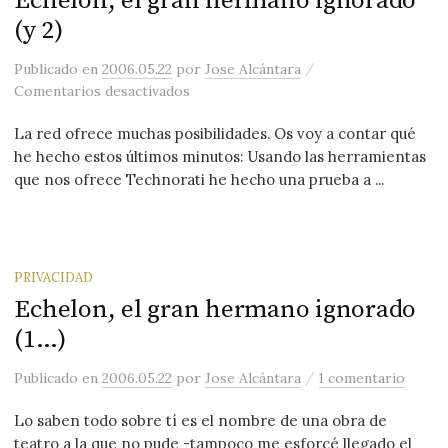
Echelon, el gran hermano ignorado
(y 2)
/
Publicado
en
2006.05.22
por
Jose Alcántara
en Echelon, el gran hermano ignorado 
Comentarios desactivados
La red ofrece muchas posibilidades. Os voy a contar qué
he hecho estos últimos minutos: Usando las herramientas
que nos ofrece Technorati he hecho una prueba a ...
PRIVACIDAD
Echelon, el gran hermano ignorado
(1…)
/
Publicado
en
2006.05.22
por
Jose Alcántara
1 comentario
Lo saben todo sobre tí es el nombre de una obra de
teatro a la que no pude -tampoco me esforcé llegado el