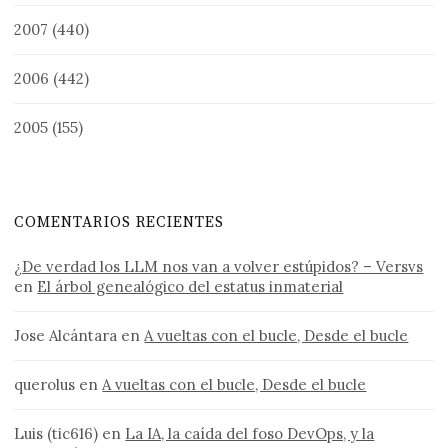
2007
(440)
2006
(442)
2005
(155)
COMENTARIOS RECIENTES
¿De verdad los LLM nos van a volver estúpidos? – Versvs
en
El árbol genealógico del estatus inmaterial
Jose Alcántara
en
A vueltas con el bucle, Desde el bucle
querolus
en
A vueltas con el bucle, Desde el bucle
Luis (tic616)
en
La IA, la caída del foso DevOps, y la