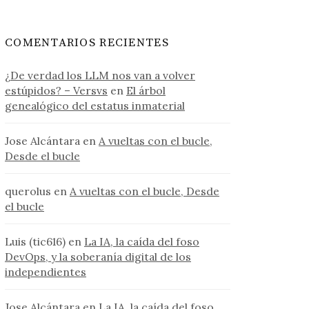
COMENTARIOS RECIENTES
¿De verdad los LLM nos van a volver
estúpidos? – Versvs
en
El árbol
genealógico del estatus inmaterial
Jose Alcántara
en
A vueltas con el bucle,
Desde el bucle
querolus
en
A vueltas con el bucle, Desde
el bucle
Luis (tic616)
en
La IA, la caída del foso
DevOps, y la soberanía digital de los
independientes
Jose Alcántara
en
La IA, la caída del foso