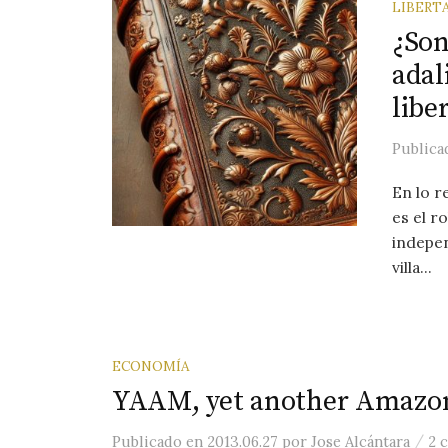
LIBERT
¿Son
adal
libe
Public
En lo r
es el r
indepen
villa...
ECONOMÍA
YAAM, yet another Amazo
/
Publicado
en
2013.06.27
por
Jose Alcántara
2 