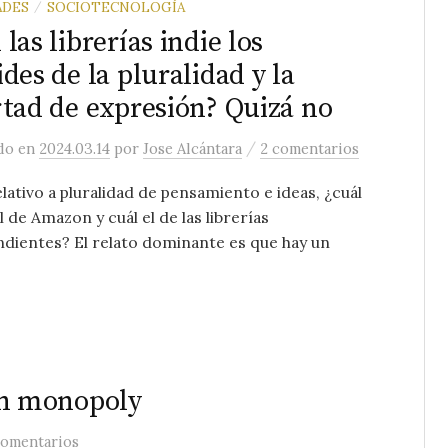
ADES
SOCIOTECNOLOGÍA
/
 las librerías indie los
ides de la pluralidad y la
rtad de expresión? Quizá no
/
ado
en
2024.03.14
por
Jose Alcántara
2 comentarios
elativo a pluralidad de pensamiento e ideas, ¿cuál
ol de Amazon y cuál el de las librerías
dientes? El relato dominante es que hay un
n monopoly
comentarios