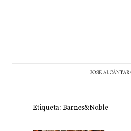
Saltar
al
contenido
JOSE ALCÁNTAR
Etiqueta:
Barnes&Noble