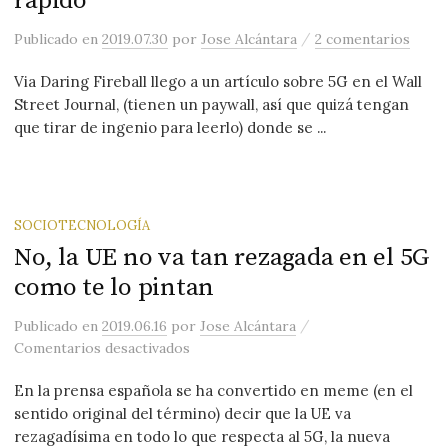
rápido
/
Publicado
en
2019.07.30
por
Jose Alcántara
2 comentarios
Via Daring Fireball llego a un artículo sobre 5G en el Wall
Street Journal, (tienen un paywall, así que quizá tengan
que tirar de ingenio para leerlo) donde se ...
SOCIOTECNOLOGÍA
No, la UE no va tan rezagada en el 5G
como te lo pintan
/
Publicado
en
2019.06.16
por
Jose Alcántara
en No, la UE no va tan rezagada en el 
Comentarios desactivados
En la prensa española se ha convertido en meme (en el
sentido original del término) decir que la UE va
rezagadísima en todo lo que respecta al 5G, la nueva