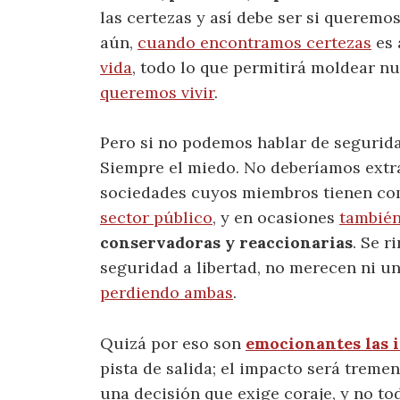
las certezas y así debe ser si querem
aún,
cuando encontramos certezas
es 
vida
, todo lo que permitirá moldear 
queremos vivir
.
Pero si no podemos hablar de segurida
Siempre el miedo. No deberíamos extra
sociedades cuyos miembros tienen c
sector público
, y en ocasiones
también
conservadoras y reaccionarias
. Se r
seguridad a libertad, no merecen ni un
perdiendo ambas
.
Quizá por eso son
emocionantes las i
pista de salida; el impacto será tremen
una decisión que exige coraje, y no t