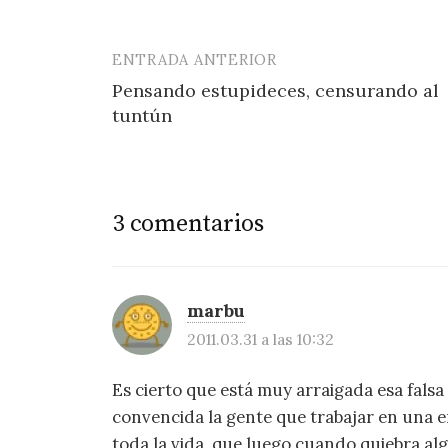
ENTRADA ANTERIOR
Navegación
Pensando estupideces, censurando al
de
tuntún
entradas
3 comentarios
marbu
2011.03.31 a las 10:32
Es cierto que está muy arraigada esa fals
convencida la gente que trabajar en una em
toda la vida, que luego cuando quiebra al