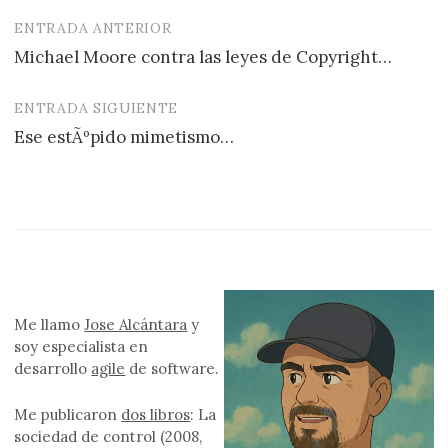
ENTRADA ANTERIOR
Navegación
Michael Moore contra las leyes de Copyright…
de
entradas
ENTRADA SIGUIENTE
Ese estÃºpido mimetismo…
Me llamo
Jose Alcántara
y
soy especialista en
desarrollo
agile
de software.
Me publicaron
dos libros
: La
sociedad de control (2008,