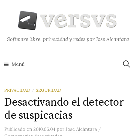
Saltar
al
contenido
Software libre, privacidad y redes por Jose Alcántara
Buscar
Menú
PRIVACIDAD
SEGURIDAD
/
Desactivando el detector
de suspicacias
/
Publicado
en
2010.06.04
por
Jose Alcántara
en Desactivando el detector de su