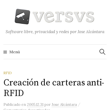
Saltar
al
contenido
Software libre, privacidad y redes por Jose Alcántara
Buscar
Menú
RFID
Creación de carteras anti-
RFID
/
Publicado
en
2005.12.31
por
Jose Alcántara
en Creación de carteras anti-RFI