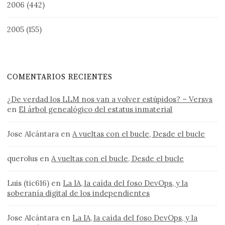
2006
(442)
2005
(155)
COMENTARIOS RECIENTES
¿De verdad los LLM nos van a volver estúpidos? – Versvs
en
El árbol genealógico del estatus inmaterial
Jose Alcántara
en
A vueltas con el bucle, Desde el bucle
querolus
en
A vueltas con el bucle, Desde el bucle
Luis (tic616)
en
La IA, la caída del foso DevOps, y la
soberanía digital de los independientes
Jose Alcántara
en
La IA, la caída del foso DevOps, y la