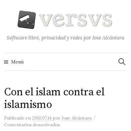
Saltar
al
contenido
Software libre, privacidad y redes por Jose Alcántara
Buscar
Menú
Con el islam contra el
islamismo
/
Publicado
en
2010.07.14
por
Jose Alcántara
en Con el islam contra el islamis
Comentarios desactivados