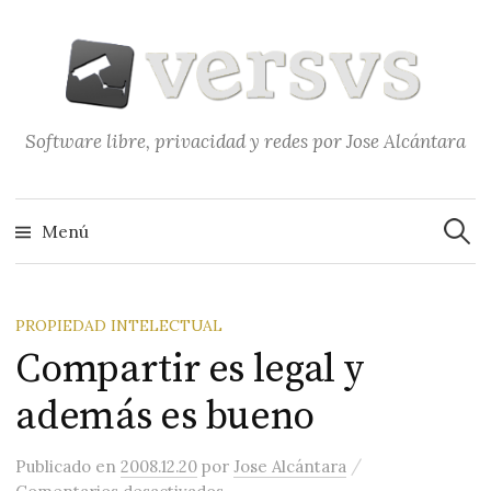
Saltar
al
contenido
Software libre, privacidad y redes por Jose Alcántara
Buscar
Menú
PROPIEDAD INTELECTUAL
Compartir es legal y
además es bueno
/
Publicado
en
2008.12.20
por
Jose Alcántara
en Compartir es legal y además e