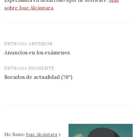
Especialista en desarrollo
agile
de software.
Más
sobre Jose Alcántara
.
ENTRADA ANTERIOR
Navegación
Anuncios en los exámenes
de
entradas
ENTRADA SIGUIENTE
Bocados de actualidad (76º)
Me llamo
Jose Alcántara
y