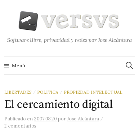
Saltar
al
contenido
Software libre, privacidad y redes por Jose Alcántara
Buscar
Menú
LIBERTADES
POLÍTICA
PROPIEDAD INTELECTUAL
/
/
El cercamiento digital
/
Publicado
en
2007.08.20
por
Jose Alcántara
2 comentarios