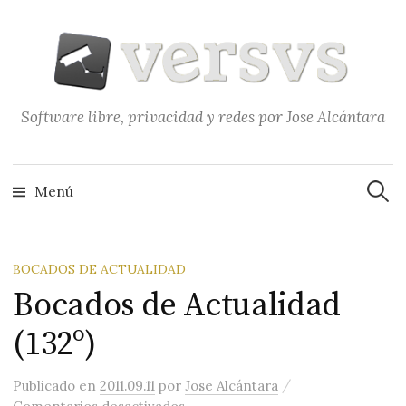
Saltar
al
contenido
Software libre, privacidad y redes por Jose Alcántara
Buscar
Menú
BOCADOS DE ACTUALIDAD
Bocados de Actualidad
(132º)
/
Publicado
en
2011.09.11
por
Jose Alcántara
en Bocados de Actualidad (132º)