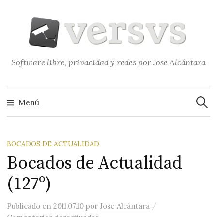
Saltar
al
contenido
Software libre, privacidad y redes por Jose Alcántara
Buscar
Menú
BOCADOS DE ACTUALIDAD
Bocados de Actualidad
(127º)
/
Publicado
en
2011.07.10
por
Jose Alcántara
en Bocados de Actualidad (127º)