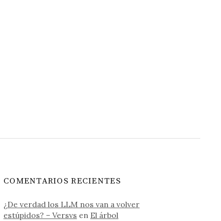
COMENTARIOS RECIENTES
¿De verdad los LLM nos van a volver
estúpidos? – Versvs
en
El árbol