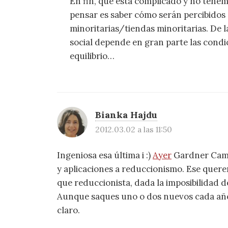
En fin, que está complicado y no ten
pensar es saber cómo serán percibidos 
minoritarias/tiendas minoritarias. De la
social depende en gran parte las condi
equilibrio…
Bianka Hajdu
2012.03.02 a las 11:50
Ingeniosa esa última i :)
Ayer
Gardner Camp
y aplicaciones a reduccionismo. Ese querer
que reduccionista, dada la imposibilidad d
Aunque saques uno o dos nuevos cada año
claro.