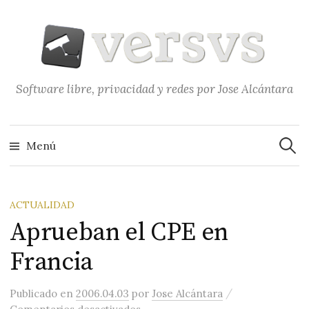
Saltar
al
contenido
Software libre, privacidad y redes por Jose Alcántara
Buscar
Menú
ACTUALIDAD
Aprueban el CPE en
Francia
/
Publicado
en
2006.04.03
por
Jose Alcántara
en Aprueban el CPE en Francia