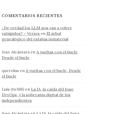
COMENTARIOS RECIENTES
¿De verdad los LLM nos van a volver
estúpidos? – Versvs
en
El árbol
genealógico del estatus inmaterial
Jose Alcántara
en
A vueltas con el bucle,
Desde el bucle
querolus
en
A vueltas con el bucle, Desde
el bucle
Luis (tic616)
en
La IA, la caída del foso
DevOps, y la soberanía digital de los
independientes
Jose Alcántara
en
La IA, la caída del foso