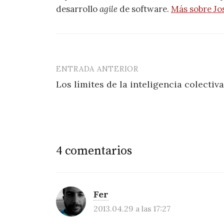
desarrollo
agile
de software.
Más sobre Jo
ENTRADA ANTERIOR
Navegación
Los límites de la inteligencia colectiva
de
entradas
4 comentarios
Fer
2013.04.29 a las 17:27