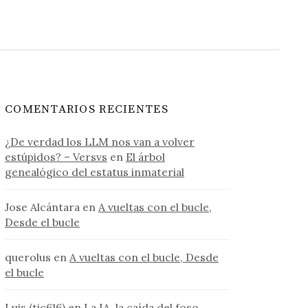
COMENTARIOS RECIENTES
¿De verdad los LLM nos van a volver
estúpidos? – Versvs
en
El árbol
genealógico del estatus inmaterial
Jose Alcántara
en
A vueltas con el bucle,
Desde el bucle
querolus
en
A vueltas con el bucle, Desde
el bucle
Luis (tic616)
en
La IA, la caída del foso