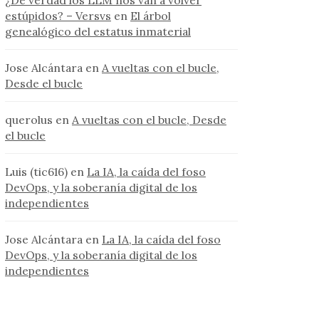
¿De verdad los LLM nos van a volver
estúpidos? – Versvs
en
El árbol
genealógico del estatus inmaterial
Jose Alcántara
en
A vueltas con el bucle,
Desde el bucle
querolus
en
A vueltas con el bucle, Desde
el bucle
Luis (tic616)
en
La IA, la caída del foso
DevOps, y la soberanía digital de los
independientes
Jose Alcántara
en
La IA, la caída del foso
DevOps, y la soberanía digital de los
independientes