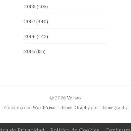
2008
(405)
2007
(440)
2006
(442)
2005
(155)
© 2026
Versvs
|
Funciona con
WordPress
Theme:
Graphy
por Themegraphy
tica de Privacidad
Política de Cookies
Configura