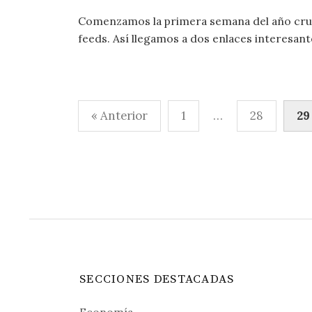
Comenzamos la primera semana del año cruz
feeds. Así llegamos a dos enlaces interesant
Paginación
« Anterior
1
…
28
29
de
entradas
SECCIONES DESTACADAS