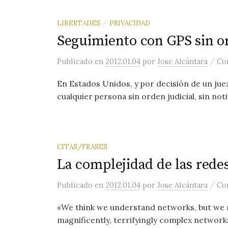
LIBERTADES
PRIVACIDAD
/
Seguimiento con GPS sin or
/
Publicado
en
2012.01.04
por
Jose Alcántara
Co
En Estados Unidos, y por decisión de un juez
cualquier persona sin orden judicial, sin noti
CITAS/FRASES
La complejidad de las rede
/
Publicado
en
2012.01.04
por
Jose Alcántara
Co
«We think we understand networks, but we re
magnificently, terrifyingly complex networks 