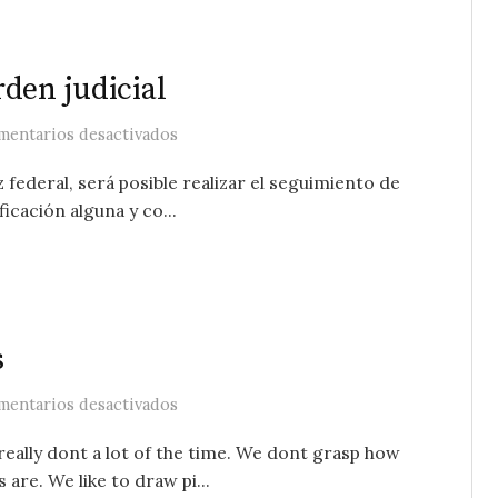
den judicial
en Seguimiento con GPS sin orden judici
mentarios desactivados
 federal, será posible realizar el seguimiento de
ficación alguna y co...
s
en La complejidad de las redes
mentarios desactivados
ally dont a lot of the time. We dont grasp how
are. We like to draw pi...