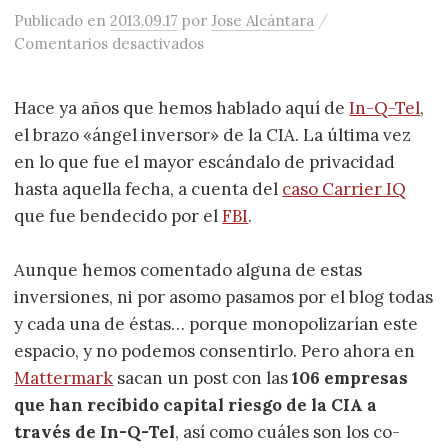
/
Publicado
en
2013.09.17
por
Jose Alcántara
en Las 106 startups financiadas por
Comentarios desactivados
Hace ya años que hemos hablado aquí de
In-Q-Tel
,
el brazo «ángel inversor» de la CIA. La última vez
en lo que fue el mayor escándalo de privacidad
hasta aquella fecha, a cuenta del
caso Carrier IQ
que fue bendecido por el
FBI
.
Aunque hemos comentado alguna de estas
inversiones, ni por asomo pasamos por el blog todas
y cada una de éstas… porque monopolizarían este
espacio, y no podemos consentirlo. Pero ahora en
Mattermark
sacan un post con las
106 empresas
que han recibido capital riesgo de la CIA a
través de In-Q-Tel
, así como cuáles son los co-