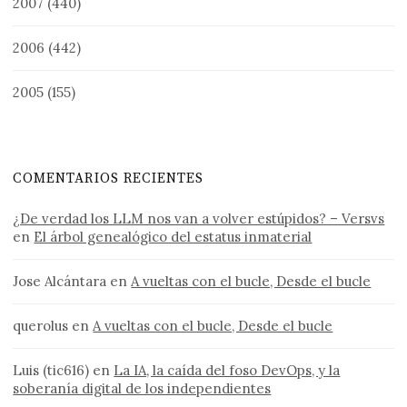
2007
(440)
2006
(442)
2005
(155)
COMENTARIOS RECIENTES
¿De verdad los LLM nos van a volver estúpidos? – Versvs
en
El árbol genealógico del estatus inmaterial
Jose Alcántara
en
A vueltas con el bucle, Desde el bucle
querolus
en
A vueltas con el bucle, Desde el bucle
Luis (tic616)
en
La IA, la caída del foso DevOps, y la
soberanía digital de los independientes