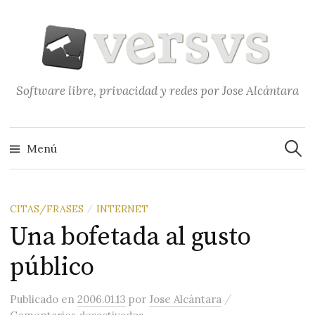
Saltar
al
contenido
Software libre, privacidad y redes por Jose Alcántara
Buscar
Menú
CITAS/FRASES
INTERNET
/
Una bofetada al gusto
público
/
Publicado
en
2006.01.13
por
Jose Alcántara
en Una bofetada al gusto público