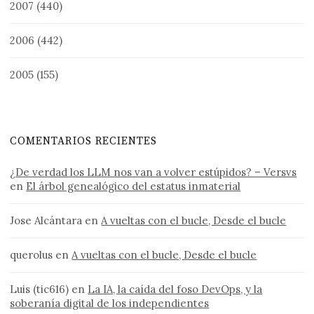
2007
(440)
2006
(442)
2005
(155)
COMENTARIOS RECIENTES
¿De verdad los LLM nos van a volver estúpidos? – Versvs
en
El árbol genealógico del estatus inmaterial
Jose Alcántara
en
A vueltas con el bucle, Desde el bucle
querolus
en
A vueltas con el bucle, Desde el bucle
Luis (tic616)
en
La IA, la caída del foso DevOps, y la
soberanía digital de los independientes