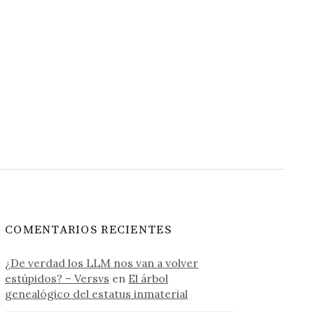
COMENTARIOS RECIENTES
¿De verdad los LLM nos van a volver
estúpidos? – Versvs
en
El árbol
genealógico del estatus inmaterial