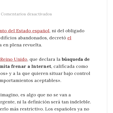
/
en Reino Unido y Canadá en con
Comentarios desactivados
to del Estado español
, ni del obligado
 edificios abandonados, decretó
el
 en plena revuelta.
 Reino Unido
, que declara la
búsqueda de
mita frenar a Internet
, calificada como
os» y a la que quieren situar bajo control
omportamientos aceptables».
magino, es algo que no se van a
gente, ni la definición será tan indeleble.
rlo más restrictivo. Los españoles ya no