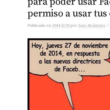
para poder usar Fa
permiso a usar tus
/
Publicado
en
2014.12.01
por
Jose Alcántara