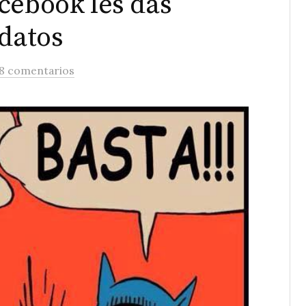
cebook les das
 datos
8 comentarios