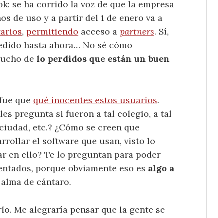
k: se ha corrido la voz de que la empresa
s de uso y a partir del 1 de enero va a
tarios
,
permitiendo
acceso a
partners
. Sí,
cedido hasta ahora… No sé cómo
 mucho de
lo perdidos que están un buen
 fue que
qué inocentes estos usuarios
.
s pregunta si fueron a tal colegio, a tal
a ciudad, etc.? ¿Cómo se creen que
rollar el software que usan, visto lo
r en ello? Te lo preguntan para poder
mentados, porque obviamente eso es
algo a
 alma de cántaro.
lo. Me alegraría pensar que la gente se