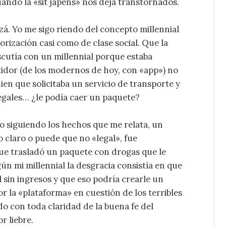
ndo la «sit japens» nos deja transtornados.
zá. Yo me sigo riendo del concepto millennial
orización casi como de clase social. Que la
cutía con un millennial porque estaba
idor (de los modernos de hoy, con «app») no
ien que solicitaba un servicio de transporte y
egales… ¿le podía caer un paquete?
ro siguiendo los hechos que me relata, un
 claro o puede que no «legal», fue
que trasladó un paquete con drogas que le
ún mi millennial la desgracia consistía en que
l sin ingresos y que eso podría crearle un
r la «plataforma» en cuestión de los terribles
do con toda claridad de la buena fe del
r liebre.