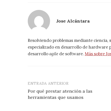
Jose Alcántara
Resolviendo problemas mediante ciencia, 
especializado en desarrollo de hardware pa
desarrollo
agile
de software.
Más sobre Jo
ENTRADA ANTERIOR
Navegación
Por qué prestar atención a las
de
herramientas que usamos
entradas