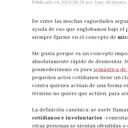
Publicado
en
2020.06.20
por
Jose Alcántara
De entre las muchas vaguedades argu
ayuda de eso que englobamos bajo el
siempre fijarme en el concepto de
mic
Me gusta porque es un concepto impos
absolutamente rápido de desmontar. Mu
posmodernismo es pura
semántica de
pequeños actos cotidianos tiene un cla
contra quienes actúan de una forma en
término no quiere que actúen, para ar
La definición canónica: se suele llam
cotidianos e involuntarios
-comentar
otras personas se sientan ofendidas o