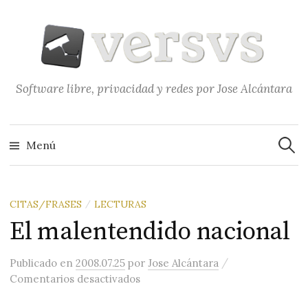
Saltar
al
contenido
Software libre, privacidad y redes por Jose Alcántara
Buscar
Menú
CITAS/FRASES
LECTURAS
/
El malentendido nacional
/
Publicado
en
2008.07.25
por
Jose Alcántara
en El malentendido nacional
Comentarios desactivados