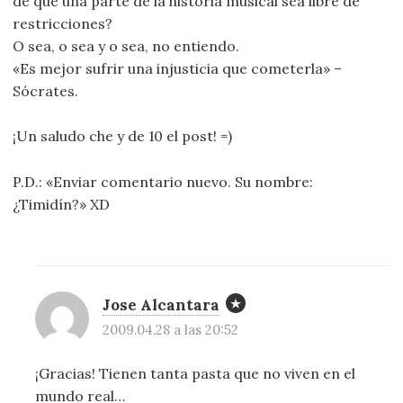
de que una parte de la historia musical sea libre de
restricciones?
O sea, o sea y o sea, no entiendo.
«Es mejor sufrir una injusticia que cometerla» –
Sócrates.
¡Un saludo che y de 10 el post! =)
P.D.: «Enviar comentario nuevo. Su nombre:
¿Timidín?» XD
Jose Alcantara
2009.04.28 a las 20:52
¡Gracias! Tienen tanta pasta que no viven en el
mundo real…