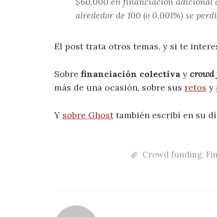
$60.000 en financiación adicional 
alrededor de 100 (o 0.001%) se perd
El post trata otros temas, y si te inter
Sobre
financiación colectiva
y
crowd 
más de una ocasión, sobre sus
retos
y
Y
sobre Ghost
también escribí en su dí
Crowd funding
,
Fi