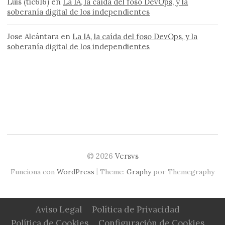
Luis (tic616)
en
La IA, la caída del foso DevOps, y la
soberanía digital de los independientes
Jose Alcántara
en
La IA, la caída del foso DevOps, y la
soberanía digital de los independientes
© 2026
Versvs
|
Funciona con
WordPress
Theme:
Graphy
por Themegraphy
Aviso Legal
Política de Privacidad
Política de Cookies
Configuración de Cookies