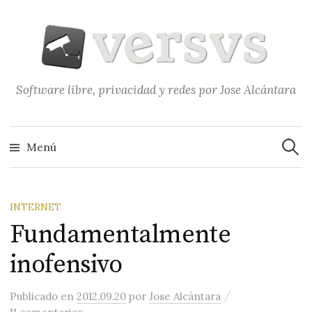
Saltar
al
contenido
Software libre, privacidad y redes por Jose Alcántara
Buscar
Menú
INTERNET
Fundamentalmente
inofensivo
/
Publicado
en
2012.09.20
por
Jose Alcántara